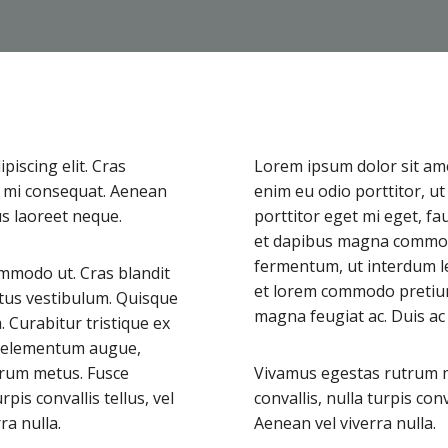
piscing elit. Cras
Lorem ipsum dolor sit amet
us mi consequat. Aenean
enim eu odio porttitor, u
us laoreet neque.
porttitor eget mi eget, fa
et dapibus magna commodo
fermentum, ut interdum l
mmodo ut. Cras blandit
et lorem commodo pretium.
tus vestibulum. Quisque
magna feugiat ac. Duis ac
Curabitur tristique ex
ac elementum augue,
utrum metus. Fusce
Vivamus egestas rutrum me
rpis convallis tellus, vel
convallis, nulla turpis conv
ra nulla.
Aenean vel viverra nulla.