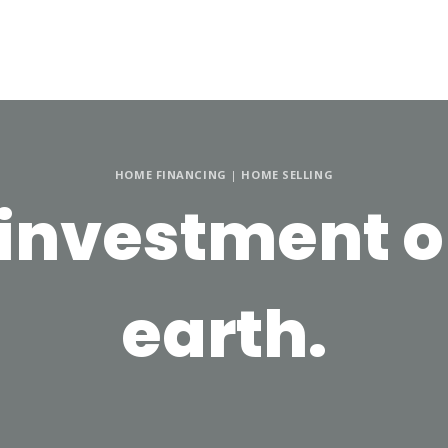
Home
About Us
HOME FINANCING
|
HOME SELLING
 investment on
earth.