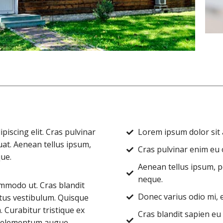
iscing elit. Cras pulvinar
Lorem ipsum dolor sit a
uat. Aenean tellus ipsum,
Cras pulvinar enim eu o
que.
Aenean tellus ipsum, po
neque.
mmodo ut. Cras blandit
Donec varius odio mi,
tus vestibulum. Quisque
Curabitur tristique ex
Cras blandit sapien eu
ac elementum augue,