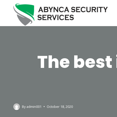
The best
By
admin001
October 18, 2020